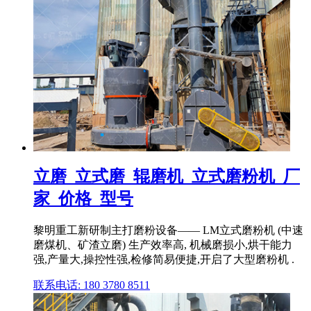
立磨_立式磨_辊磨机_立式磨粉机_厂
家_价格_型号
黎明重工新研制主打磨粉设备—— LM立式磨粉机 (中速
磨煤机、矿渣立磨) 生产效率高, 机械磨损小,烘干能力
强,产量大,操控性强,检修简易便捷,开启了大型磨粉机 .
联系电话: 180 3780 8511