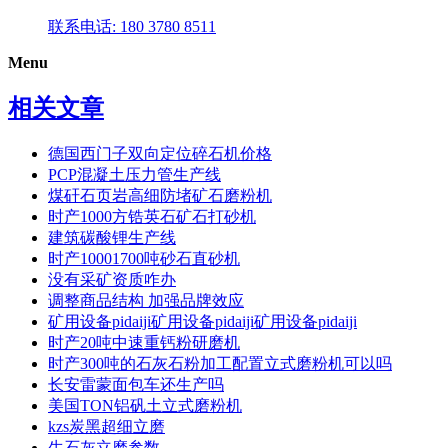
联系电话: 180 3780 8511
Menu
相关文章
德国西门子双向定位碎石机价格
PCP混凝土压力管生产线
煤矸石页岩高细防堵矿石磨粉机
时产1000方锆英石矿石打砂机
建筑碳酸锂生产线
时产10001700吨砂石直砂机
没有采矿资质咋办
调整商品结构 加强品牌效应
矿用设备pidaiji矿用设备pidaiji矿用设备pidaiji
时产20吨中速重钙粉研磨机
时产300吨的石灰石粉加工配置立式磨粉机可以吗
长安雷蒙面包车还生产吗
美国TON铝矾土立式磨粉机
kzs炭黑超细立磨
生石灰立磨参数