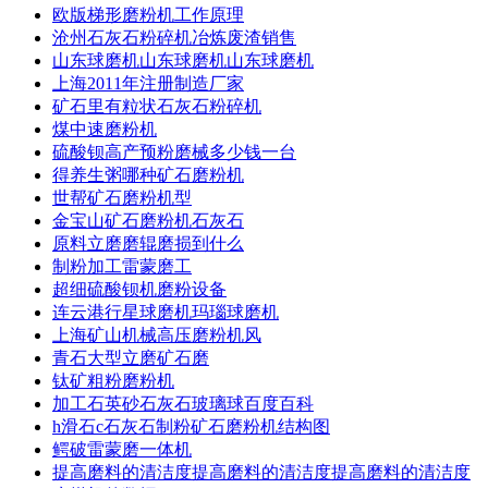
欧版梯形磨粉机工作原理
沧州石灰石粉碎机冶炼废渣销售
山东球磨机山东球磨机山东球磨机
上海2011年注册制造厂家
矿石里有粒状石灰石粉碎机
煤中速磨粉机
硫酸钡高产预粉磨械多少钱一台
得养生粥哪种矿石磨粉机
世帮矿石磨粉机型
金宝山矿石磨粉机石灰石
原料立磨磨辊磨损到什么
制粉加工雷蒙磨工
超细硫酸钡机磨粉设备
连云港行星球磨机玛瑙球磨机
上海矿山机械高压磨粉机风
青石大型立磨矿石磨
钛矿粗粉磨粉机
加工石英砂石灰石玻璃球百度百科
h滑石c石灰石制粉矿石磨粉机结构图
鳄破雷蒙磨一体机
提高磨料的清洁度提高磨料的清洁度提高磨料的清洁度