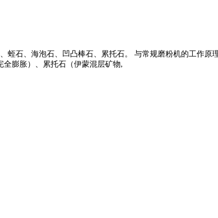
叶腊石、蛭石、海泡石、凹凸棒石、累托石。 与常规磨粉机的工作原理
（完全膨胀）、累托石（伊蒙混层矿物,