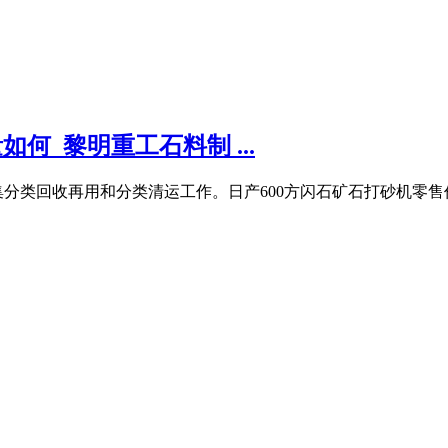
何_黎明重工石料制 ...
分类回收再用和分类清运工作。日产600方闪石矿石打砂机零售价