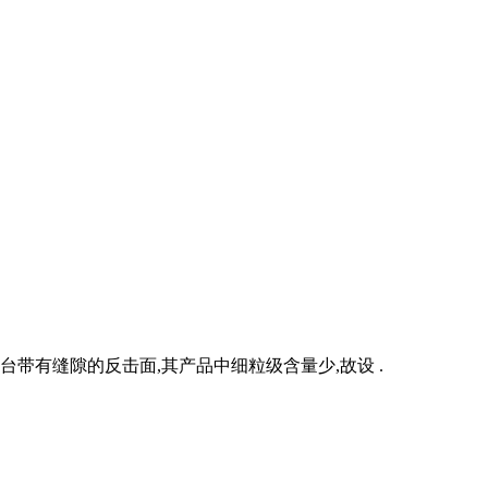
带有缝隙的反击面,其产品中细粒级含量少,故设 .