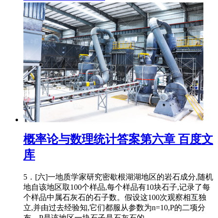
概率论与数理统计答案第六章 百度文
库
5．[六]一地质学家研究密歇根湖湖地区的岩石成分,随机
地自该地区取100个样品,每个样品有10块石子,记录了每
个样品中属石灰石的石子数。假设这100次观察相互独
立,并由过去经验知,它们都服从参数为n=10,P的二项分
布。P是该地区一块石子是石灰石的