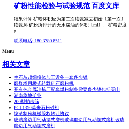
矿粉性能检验与试验规范 百度文库
结果计算 矿粉体积应为第二次读数减去初始〔第一次〕
读数,即矿粉所排开的无水煤油的体积〔ml〕。 矿粉密度
ρ ...
联系电话: 180 3780 8511
Menu
相关文章
生石灰超细粉体加工设备一套多少钱
磨煤粉用桥式转载矿石磨粉机
开有色金属冶炼厂配套煤粉制备需要多少钱包括买山
湖南华地矿业
200型拍击筛
PCL1350莫来石粉砂机
镍渣制粉机械股权转让协议
玻璃磨边用气动摆式磨机玻璃磨边用气动摆式磨机玻璃
磨边用气动摆式磨机