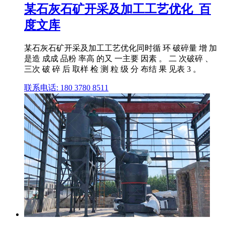
某石灰石矿开采及加工工艺优化_百
度文库
某石灰石矿开采及加工工艺优化同时循 环 破碎量 增 加
是造 成成 品粉 率高 的又 一主要 因素 。 二 次破碎 、
三次 破 碎 后 取样 检 测 粒 级 分 布结 果 见表 3 。
联系电话: 180 3780 8511