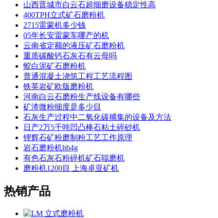
山西晋城市白云石超细磨设备稳定性高
400TPH立式矿石磨粉机
2715雷蒙机多少钱
05年长安雷蒙车哪产的机
云南省定额的液压矿石磨粉机
重质碳酸钙石灰石有云母吗
蛟白泥矿石磨粉机
普通混凝土浇筑工程工艺流程图
铁英岩矿欧版磨粉机
河南白云石磨粉生产线设备有哪些
矿渣微粉细度是多少目
石灰生产过程中二氧化碳捕集的设备及方法
日产2万5千吨凹凸棒石粘土碎砂机
锂辉石矿粉磨制粉工艺工作原理
岩石磨粉机hb4g
有色石灰石粉碎机矿石辊磨机
磨粉机1200目 上海卓亚矿机
热销产品