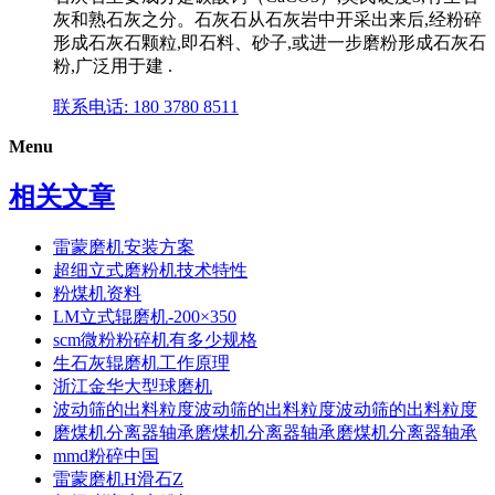
灰和熟石灰之分。石灰石从石灰岩中开采出来后,经粉碎
形成石灰石颗粒,即石料、砂子,或进一步磨粉形成石灰石
粉,广泛用于建 .
联系电话: 180 3780 8511
Menu
相关文章
雷蒙磨机安装方案
超细立式磨粉机技术特性
粉煤机资料
LM立式辊磨机-200×350
scm微粉粉碎机有多少规格
生石灰辊磨机工作原理
浙江金华大型球磨机
波动筛的出料粒度波动筛的出料粒度波动筛的出料粒度
磨煤机分离器轴承磨煤机分离器轴承磨煤机分离器轴承
mmd粉碎中国
雷蒙磨机H滑石Z