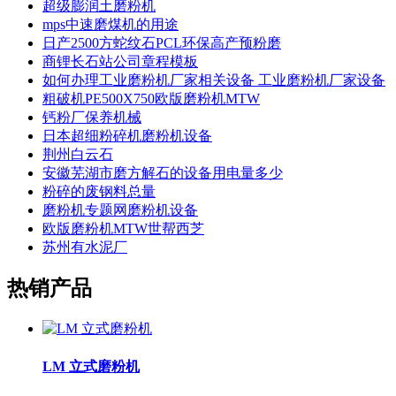
超级膨润土磨粉机
mps中速磨煤机的用途
日产2500方蛇纹石PCL环保高产预粉磨
商锂长石站公司章程模板
如何办理工业磨粉机厂家相关设备 工业磨粉机厂家设备
粗破机PE500X750欧版磨粉机MTW
钙粉厂保养机械
日本超细粉碎机磨粉机设备
荆州白云石
安徽芜湖市磨方解石的设备用电量多少
粉碎的废钢料总量
磨粉机专题网磨粉机设备
欧版磨粉机MTW世帮西芝
苏州有水泥厂
热销产品
LM 立式磨粉机