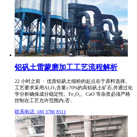
铝矾土雷蒙磨加工工艺流程解析
22 小时之前 · 优质铝矾土细粉的起点在于原料选择。
工艺要求采用Al₂O₃含量≥70%的高铝矾土矿石,并通过化
学分析确保成分稳定性。Fe₂O₃、CaO 等杂质必须严格
控制在工艺允许范围内,否 .
联系电话: 180 3780 8511