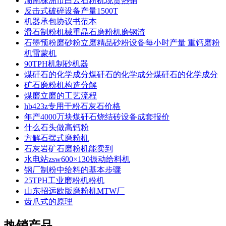
湖南株洲市白云石粉机现货热销
反击式破碎设备产量1500T
机器承包协议书范本
滑石制粉机械重晶石磨粉机磨钢渣
石墨预粉磨砂粉立磨精品砂粉设备每小时产量 重钙磨粉
机雷蒙机
90TPH机制砂机器
煤矸石的化学成分煤矸石的化学成分煤矸石的化学成分
矿石磨粉机构造分解
煤磨立磨的工艺流程
hb423z专用干粉石灰石价格
年产4000万块煤矸石烧结砖设备成套报价
什么石头做高钙粉
方解石摆式磨粉机
石灰岩矿石磨粉机能卖到
水电站zsw600×130振动给料机
钢厂制粉中给料的基本步骤
25TPH工业磨粉机粉机
山东招远欧版磨粉机MTW厂
齿爪式的原理
热销产品