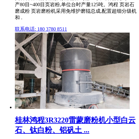
产80目~400目页岩粉,单位台时产量125吨。鸿程 页岩石
磨成粉 页岩磨粉机采用免维护磨辊总成,配置超细分级机
和 .
联系电话: 180 3780 8511
桂林鸿程3R3220雷蒙磨粉机小型白云
石、钛白粉、铝矾土 ...