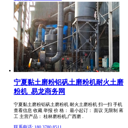
宁夏黏土磨粉铝矾土磨粉机耐火土磨
粉机_易龙商务网
宁夏黏土磨粉铝矾土磨粉机 耐火土磨粉机 扫一扫 手机
查看信息 收藏 举报 价 格： 最小起订： 面议 无限制 蒋
工 主营产品： 桂林磨粉机,广西磨 .
联系电话: 180 3780 8511