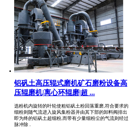
铝矾土高压辊式磨机矿石磨粉设备高
压辊磨机|离心环辊磨|超 ...
选粉机内旋转的叶轮使粗铝矾土粉回落重磨,符合要求的
细粉则随气流进入旋风集粉器并由其下部的卸料阀排出
即为终的铝矾土超细粉,而带有少量细粉尘的气流则经过
脉冲除 .