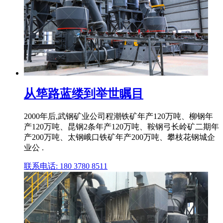
从筚路蓝缕到举世瞩目
2000年后,武钢矿业公司程潮铁矿年产120万吨、柳钢年
产120万吨、昆钢2条年产120万吨、鞍钢弓长岭矿二期年
产200万吨、太钢峨口铁矿年产200万吨、攀枝花钢城企
业公 .
联系电话: 180 3780 8511