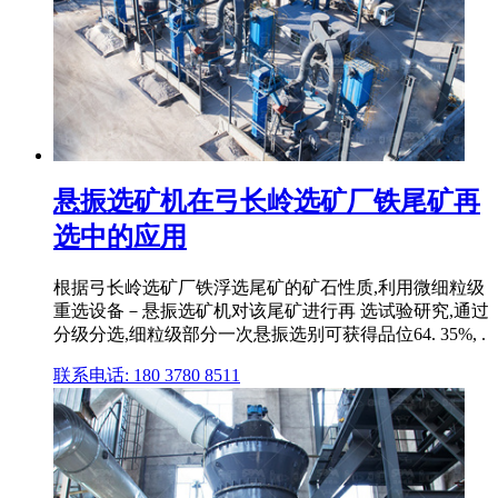
悬振选矿机在弓长岭选矿厂铁尾矿再
选中的应用
根据弓长岭选矿厂铁浮选尾矿的矿石性质,利用微细粒级
重选设备－悬振选矿机对该尾矿进行再 选试验研究,通过
分级分选,细粒级部分一次悬振选别可获得品位64. 35%, .
联系电话: 180 3780 8511