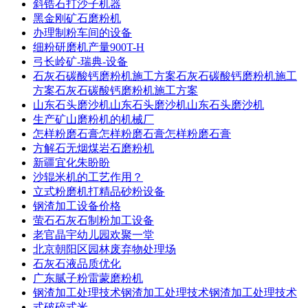
斜锆石打沙子机器
黑金刚矿石磨粉机
办理制粉车间的设备
细粉研磨机产量900T-H
弓长岭矿-瑞典-设备
石灰石碳酸钙磨粉机施工方案石灰石碳酸钙磨粉机施工
方案石灰石碳酸钙磨粉机施工方案
山东石头磨沙机山东石头磨沙机山东石头磨沙机
生产矿山磨粉机的机械厂
怎样粉磨石膏怎样粉磨石膏怎样粉磨石膏
方解石无烟煤岩石磨粉机
新疆宜化朱盼盼
沙辊米机的工艺作用？
立式粉磨机打精品砂粉设备
钢渣加工设备价格
萤石石灰石制粉加工设备
老官晶宇幼儿园欢聚一堂
北京朝阳区园林废弃物处理场
石灰石液品质优化
广东腻子粉雷蒙磨粉机
钢渣加工处理技术钢渣加工处理技术钢渣加工处理技术
式破碎式米