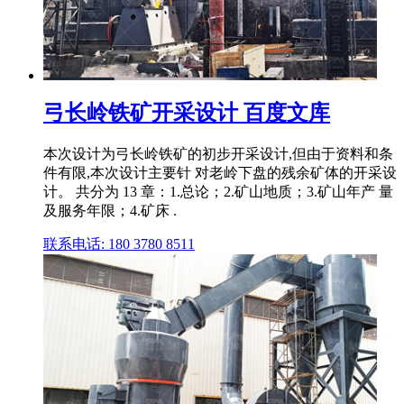
弓长岭铁矿开采设计 百度文库
本次设计为弓长岭铁矿的初步开采设计,但由于资料和条
件有限,本次设计主要针 对老岭下盘的残余矿体的开采设
计。 共分为 13 章：1.总论；2.矿山地质；3.矿山年产 量
及服务年限；4.矿床 .
联系电话: 180 3780 8511