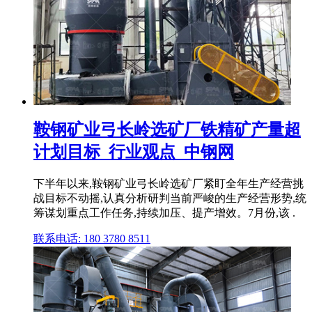
鞍钢矿业弓长岭选矿厂铁精矿产量超
计划目标_行业观点_中钢网
下半年以来,鞍钢矿业弓长岭选矿厂紧盯全年生产经营挑
战目标不动摇,认真分析研判当前严峻的生产经营形势,统
筹谋划重点工作任务,持续加压、提产增效。7月份,该 .
联系电话: 180 3780 8511