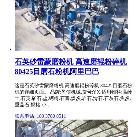
石英砂雷蒙磨粉机 高速磨辊粉碎机
80425目磨石粉机阿里巴巴
这是石英砂雷蒙磨粉机 高速磨辊粉碎机 80425目磨石粉
机的详细页面。 品牌:盈信机械,货号:YX,适用物料:高岭
土,石英,矿石,盐,钙粉,石膏,煤炭,岩石,滑石,石灰石,焦炭,
重晶石,规格:小 .
联系电话: 180 3780 8511