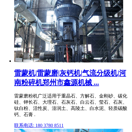
雷蒙机|雷蒙磨|灰钙机|气流分级机|河
南粉碎机郑州市鑫源机械 ...
雷蒙磨粉机广泛适用于重晶石、方解石、金刚砂、碳化
硅、钾长石、大理石、石灰石、白云石、莹石、石灰、
钛白粉、活性炭、澎润土、高陵土、白水泥、轻质碳酸
钙、石膏 .
联系电话: 180 3780 8511