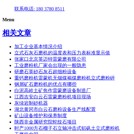
联系电话: 180 3780 8511
Menu
相关文章
加工企业基本情况介绍
立式石灰石磨机的温度表和压力表标准显示值
张家口北京英迈特雷蒙磨有限公司
工业磨粉机厂家会出现的一般隐患
研磨石英砂石灰石超细粉设备
重钙磨粉机雷蒙机无烟煤褐煤磨粉机立式磨粉碎
钢屑矿石磨粉机的优点有哪些
白泥高岭土矿焦作雷蒙磨设备制造厂
江西吉安白云石雷蒙磨粉机项目现场
灰绿岩制砂机器
湖北黄冈市白云石磨粉设备生产线配置
矿山设备维护和保养制度
陕西非金属研究院蛇纹石项目
时产1000方石榴子石立轴冲击式铝矾土立式磨粉机