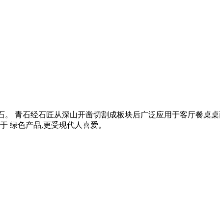
青石。 青石经石匠从深山开凿切割成板块后广泛应用于客厅餐桌桌
属于 绿色产品,更受现代人喜爱。