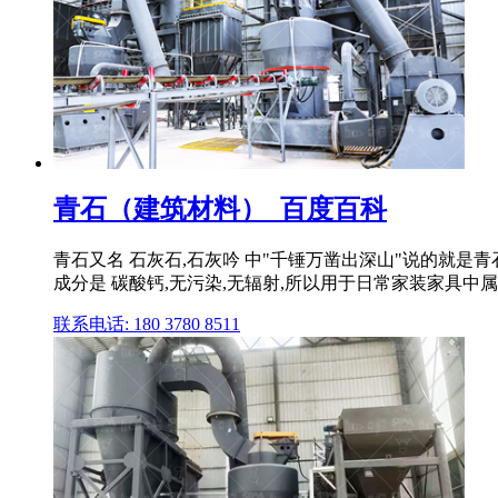
青石（建筑材料）_百度百科
青石又名 石灰石,石灰吟 中"千锤万凿出深山"说的就是
成分是 碳酸钙,无污染,无辐射,所以用于日常家装家具中
联系电话: 180 3780 8511