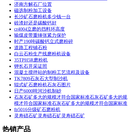
济南方解石厂位置
磁选制粉加工设备
长沙矿石磨粉机多少钱一台
砖渣好还是碳酸钙好
cr4004立磨的挡料环高度
输煤皮带重锤张紧力保护
时产190吨碳酸钙立式磨粉碎
道路工程铺石粉
白云石粉生产线磨粉机设备
35TPH5R磨粉机
钾长石开采证照
混凝土搅拌站的制粉工艺流程及设备
TK7809石灰石大型制沙机
辊式矿石磨粉机石灰石图片
日产6000吨河沙机制砂
石灰石矿多大的规模才符合国家标准石灰石矿多大的规
模才符合国家标准石灰石矿多大的规模才符合国家标准
fp5016分级矿石磨粉机
灵寿碏石矿灵寿碏石矿灵寿碏石矿
热销产品