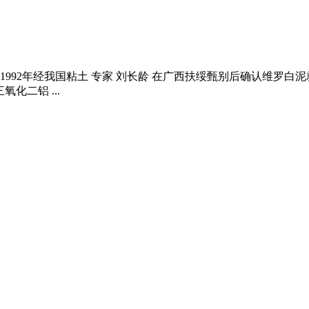
,1992年经我国粘土 专家 刘长龄 在广西扶绥甄别后确认维罗
化二铝 ...