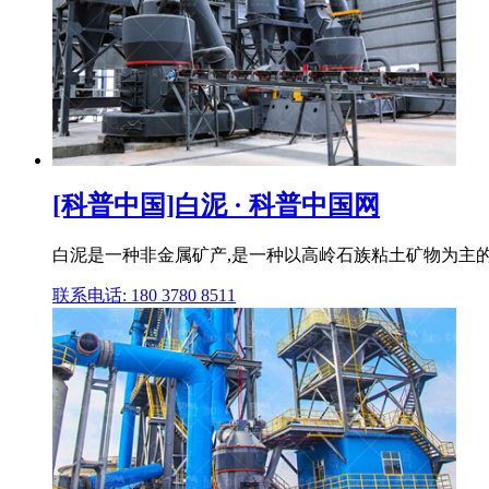
[科普中国]白泥 · 科普中国网
白泥是一种非金属矿产,是一种以高岭石族粘土矿物为主的
联系电话: 180 3780 8511