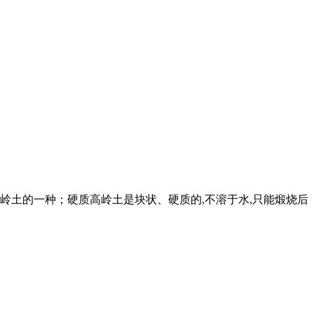
高岭土的一种；硬质高岭土是块状、硬质的,不溶于水,只能煅烧后