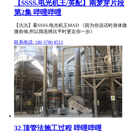
【SSSS.电光机王/英配】南梦芽片段
第2集 哔哩哔哩
【氿氿】看SSSS.电光机王MAD 《因为你说话时身体微
微前倾,所以我选择比平时更近你一步》
联系电话: 180 3780 8511
32.顶管法施工过程 哔哩哔哩