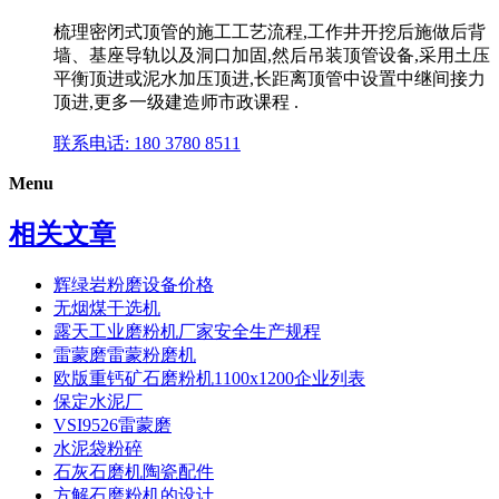
梳理密闭式顶管的施工工艺流程,工作井开挖后施做后背
墙、基座导轨以及洞口加固,然后吊装顶管设备,采用土压
平衡顶进或泥水加压顶进,长距离顶管中设置中继间接力
顶进,更多一级建造师市政课程 .
联系电话: 180 3780 8511
Menu
相关文章
辉绿岩粉磨设备价格
无烟煤干选机
露天工业磨粉机厂家安全生产规程
雷蒙磨雷蒙粉磨机
欧版重钙矿石磨粉机1100x1200企业列表
保定水泥厂
VSI9526雷蒙磨
水泥袋粉碎
石灰石磨机陶瓷配件
方解石磨粉机的设计