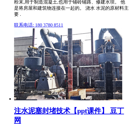
粉末,用于制造混凝土,也用于铺砖铺路、修建水坝。 他
是将房屋和建筑物连接在一起的。 浇水 水泥的原材料主
要 .
联系电话: 180 3780 8511
注水泥塞封堵技术【ppt课件】 豆丁
网