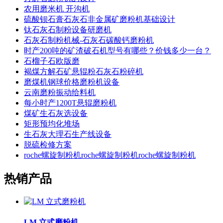
农用磨米机 开沟机
硫酸钡石膏石灰石非金属矿磨粉机基础设计
钛石灰石制粉设备研磨机
石灰石制粉机械-石灰石碳酸钙磨粉机
时产200吨的矿渣破石机型号有哪些？价钱多少一台？
石榴子石欧版磨
褐煤方解石矿悬辊粉石灰石粉碎机
磨煤机钢球价格磨粉机设备
云南磨粉振动给料机
每小时产1200T悬辊磨粉机
煤矿生石灰选设备
矩形预均化堆场
生石灰大理石生产线设备
脱硫检修方案
roche螺旋制粉机roche螺旋制粉机roche螺旋制粉机
热销产品
LM 立式磨粉机