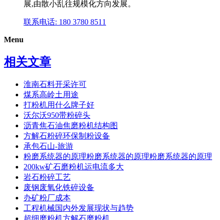
展,由散小乱往规模化方向发展。
联系电话: 180 3780 8511
Menu
相关文章
淮南石料开采许可
煤系高岭土用途
打粉机用什么牌子好
沃尔沃950带粉碎头
沥青焦石油焦磨粉机结构图
方解石粉碎环保制粉设备
承包石山-旅游
粉磨系统器的原理粉磨系统器的原理粉磨系统器的原理
200kw矿石磨粉机运电流多大
岩石粉碎工艺
废钢废氧化铁碎设备
办矿粉厂成本
工程机械国内外发展现状与趋势
超细磨粉机方解石磨粉机