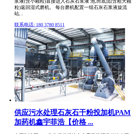
浆液(含小颗粒)直接进入石灰石浆液 池,而底流(含粗大颗
粒)返回湿式磨机。 每台磨机配置一组石灰石浆液旋流
站, .
联系电话: 180 3780 8511
供应污水处理石灰石干粉投加机PAM
加药机鑫宇菲浩【价格 ...