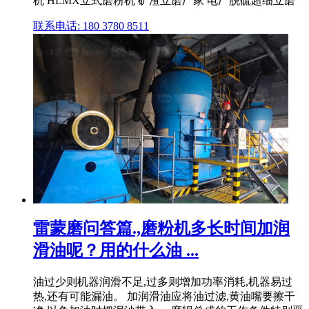
机 HLMX立式磨粉机 矿渣立磨厂家 电厂脱硫超细立磨
联系电话: 180 3780 8511
雷蒙磨问答篇.,磨粉机多长时间加润
滑油呢？用的什么油 ...
油过少则机器润滑不足,过多则增加功率消耗,机器易过
热,还有可能漏油。 加润滑油应将油过滤,黄油嘴要擦干