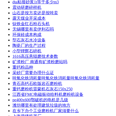
dta粘接砂浆1t等于多少m3
震动研磨碎样机
山石是按方卖还是按吨卖
露天煤业开采成本
钛铁金红石粉石头机
无锡哪里有卖伊利石吗
环保砖成本构成
型石灰石水冷设备
陶瓷厂的生产过程
小型锂辉石碎机
1616高压悬辊磨技术参数
矿渣粉厂 南通有矿渣粉磨站吗
重钙粉品种
采砂厂需要办理什么证
吨氧化铁消耗量吨氧化铁消耗量吨氧化铁消耗量
青石高钙石欧版岩石磨粉机
重钙磨粉机雷蒙机石灰石150x250
江西省FMC电磁振动给料机磨粉机设备
pe400x600鄂破机的电机是几级
潍坊哪里有处理建筑垃圾的地方
在乡下办个工业磨粉机厂家须要什么