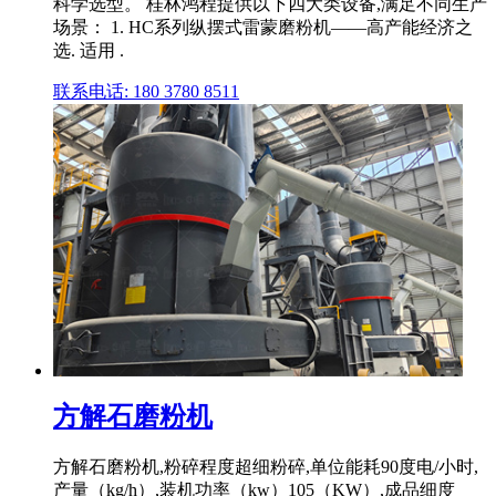
科学选型。 桂林鸿程提供以下四大类设备,满足不同生产
场景： 1. HC系列纵摆式雷蒙磨粉机——高产能经济之
选. 适用 .
联系电话: 180 3780 8511
方解石磨粉机
方解石磨粉机,粉碎程度超细粉碎,单位能耗90度电/小时,
产量（kg/h）,装机功率（kw）105（KW）,成品细度