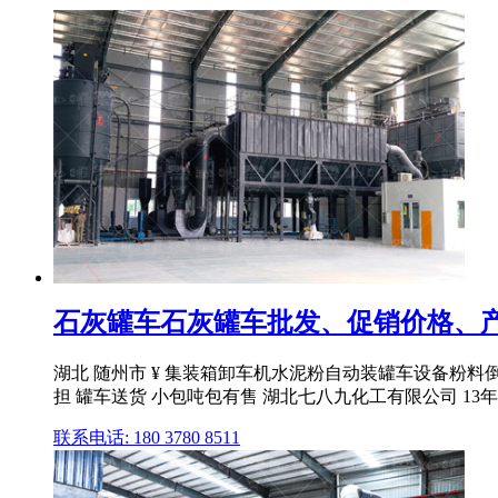
石灰罐车石灰罐车批发、促销价格、产
湖北 随州市 ¥ 集装箱卸车机水泥粉自动装罐车设备粉料倒
担 罐车送货 小包吨包有售 湖北七八九化工有限公司 13年 .
联系电话: 180 3780 8511