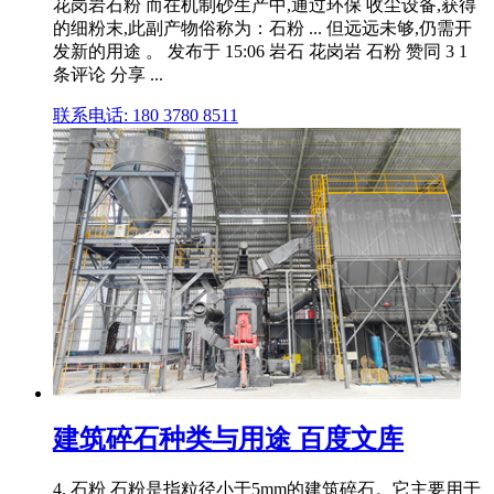
花岗岩石粉 而在机制砂生产中,通过环保 收尘设备,获得
的细粉末,此副产物俗称为：石粉 ... 但远远未够,仍需开
发新的用途 。 发布于 15:06 岩石 花岗岩 石粉 赞同 3 1
条评论 分享 ...
联系电话: 180 3780 8511
建筑碎石种类与用途 百度文库
4. 石粉 石粉是指粒径小于5mm的建筑碎石。它主要用于