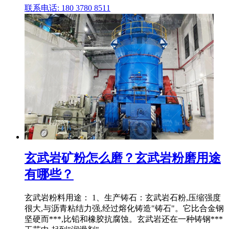
联系电话: 180 3780 8511
玄武岩矿粉怎么磨？玄武岩粉磨用途
有哪些？
玄武岩粉料用途： 1、生产铸石：玄武岩石粉,压缩强度
很大,与沥青粘结力强,经过熔化铸造"铸石"。它比合金钢
坚硬而***,比铅和橡胶抗腐蚀。玄武岩还在一种铸钢***