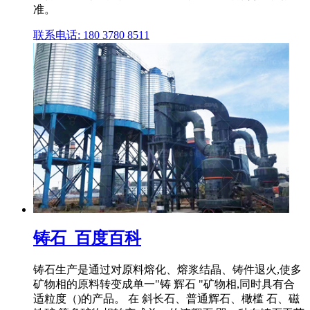
准。
联系电话: 180 3780 8511
铸石_百度百科
铸石生产是通过对原料熔化、熔浆结晶、铸件退火,使多
矿物相的原料转变成单一"铸 辉石 "矿物相,同时具有合
适粒度（)的产品。 在 斜长石、普通辉石、橄槛 石、磁