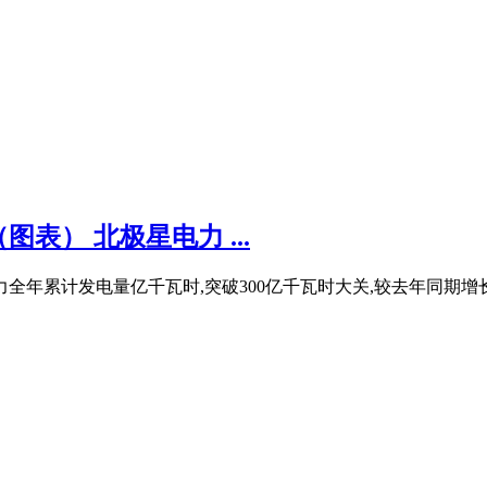
） 北极星电力 ...
力全年累计发电量亿千瓦时,突破300亿千瓦时大关,较去年同期增长%