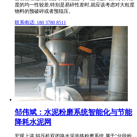
度的均一性较差,特别是易碎性差时,就应该考虑对大粒度
物料的预破碎或者预辊压。
联系电话: 180 3780 8511
邹伟斌：水泥粉磨系统智能化与节能
降耗水泥网
宏观上讲,辊压机双闭路水泥半终粉磨系统,属于"分段粉