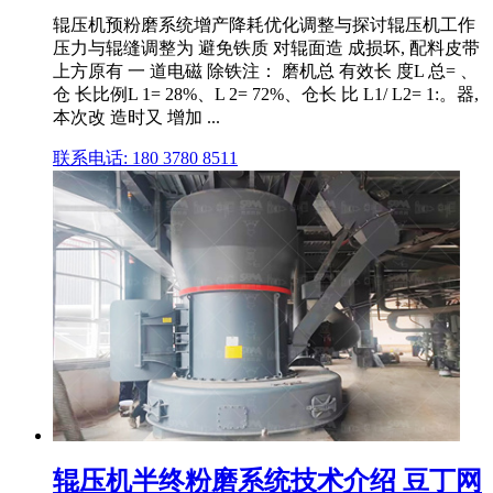
辊压机预粉磨系统增产降耗优化调整与探讨辊压机工作
压力与辊缝调整为 避免铁质 对辊面造 成损坏, 配料皮带
上方原有 一 道电磁 除铁注： 磨机总 有效长 度L 总= 、
仓 长比例L 1= 28%、L 2= 72%、仓长 比 L1/ L2= 1:。器,
本次改 造时又 增加 ...
联系电话: 180 3780 8511
辊压机半终粉磨系统技术介绍 豆丁网