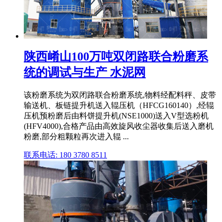
陕西崤山100万吨双闭路联合粉磨系
统的调试与生产 水泥网
该粉磨系统为双闭路联合粉磨系统,物料经配料秤、皮带
输送机、板链提升机送入辊压机（HFCG160140）,经辊
压机预粉磨后由料饼提升机(NSE1000)送入V型选粉机
(HFV4000),合格产品由高效旋风收尘器收集后送入磨机
粉磨,部分粗颗粒再次进入辊 ...
联系电话: 180 3780 8511