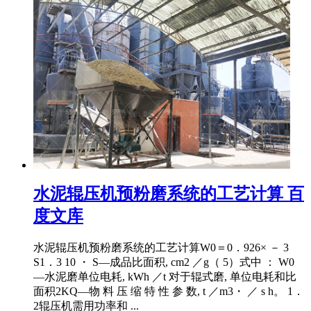
水泥辊压机预粉磨系统的工艺计算 百
度文库
水泥辊压机预粉磨系统的工艺计算W0＝0．926× － 3
S1．3 10 ・ S—成品比面积, cm2 ／g（ 5）式中 ： W0
—水泥磨单位电耗, kWh ／t 对于辊式磨, 单位电耗和比
面积2KQ—物 料 压 缩 特 性 参 数, t ／m3・ ／ s h。 1．
2辊压机需用功率和 ...