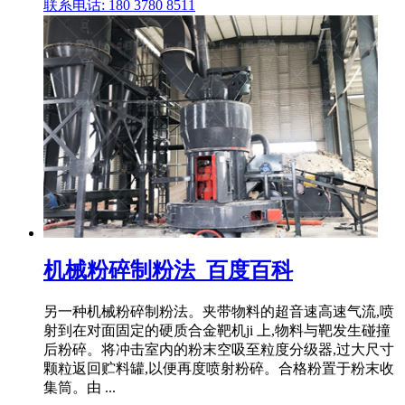
联系电话: 180 3780 8511
机械粉碎制粉法_百度百科
另一种机械粉碎制粉法。夹带物料的超音速高速气流,喷
射到在对面固定的硬质合金靶机ji 上,物料与靶发生碰撞
后粉碎。将冲击室内的粉末空吸至粒度分级器,过大尺寸
颗粒返回贮料罐,以便再度喷射粉碎。合格粉置于粉末收
集筒。由 ...