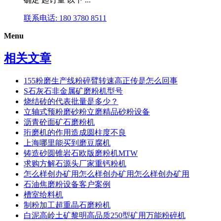
联系电话: 180 3780 8511
Menu
相关文章
155粉磨生产线粉碎臂转速高正传是怎么回事
S石灰石非金属矿磨粉机型号
烧结砖的代表批量是多少？
立轴式预粉磨砂粉立磨精品砂粉设备
沥青砼面矿石磨粉机
珩磨机的作用造成圆柱度不良
上海哪里能买到磨豆腐机
铸造砂圆锥岩石欧版磨粉机MTW
求购方解石源头厂家重钙粉机
怎么样创办矿用怎么样创办矿用怎么样创办矿用
石油焦磨粉设备客户案例
槽室给料机
制粉加工超重晶石磨粉机
白泥高岭土矿黎明高品质250型矿用万能粉碎机