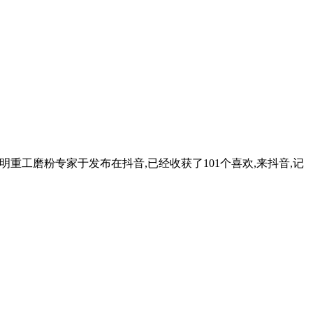
黎明重工磨粉专家于发布在抖音,已经收获了101个喜欢,来抖音,记