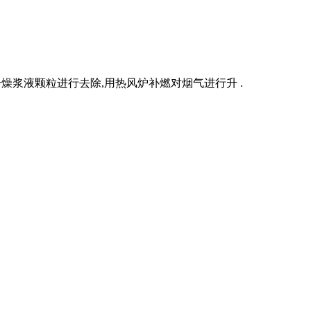
燥浆液颗粒进行去除,用热风炉补燃对烟气进行升 .