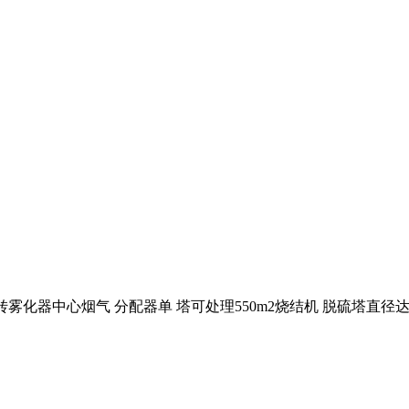
旋转雾化器中心烟气 分配器单 塔可处理550m2烧结机 脱硫塔直径达米