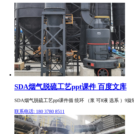
SDA烟气脱硫工艺ppt课件 百度文库
SDA烟气脱硫工艺ppt课件循 统环 （浆 可8液 选系 ）9
联系电话: 180 3780 8511