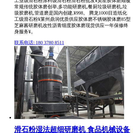
工业级滑石粉涂料级滑石粉滑石粉批发¥昊星胶体磨颠覆
常规传统胶体磨创举,多功能研磨机,餐厨垃圾研磨机,垃
圾胶磨机,管道磨是国内创建,¥998。 腾龙1000目造纸化
工级滑石粉¥莱州鼎润优质供应胶体磨不锈钢胶体磨85型
芝麻酱研磨机改性沥青细度胶体磨现货供应一年保修终
身服务¥。
联系电话: 180 3780 8511
滑石粉湿法超细研磨机 食品机械设备